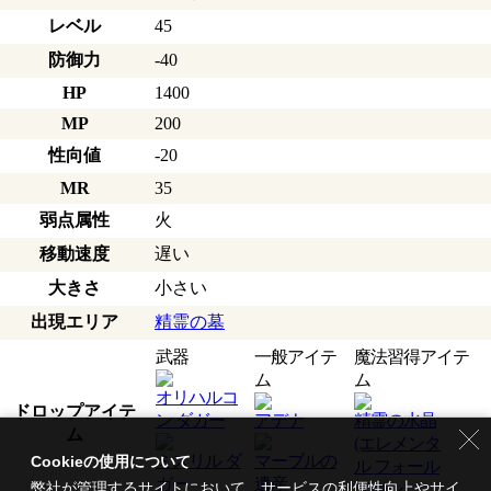
レベル
45
防御力
-40
HP
1400
MP
200
性向値
-20
MR
35
弱点属性
火
移動速度
遅い
大きさ
小さい
出現エリア
精霊の墓
武器
一般アイテ
魔法習得アイテ
ム
ム
オリハルコ
ドロップアイテ
ン ダガー
アデナ
精霊の水晶
ム
(エレメンタ
ミスリル ダ
マーブルの
Cookieの使用について
ル フォール
ガー
遺産
弊社が管理するサイトにおいて、サービスの利便性向上やサイ
ダウン)