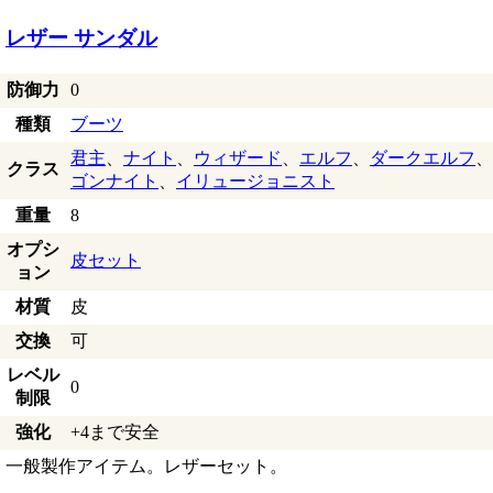
レザー サンダル
防御力
0
種類
ブーツ
君主
、
ナイト
、
ウィザード
、
エルフ
、
ダークエルフ
、
クラス
ゴンナイト
、
イリュージョニスト
重量
8
オプシ
皮セット
ョン
材質
皮
交換
可
レベル
0
制限
強化
+4まで安全
一般製作アイテム。レザーセット。