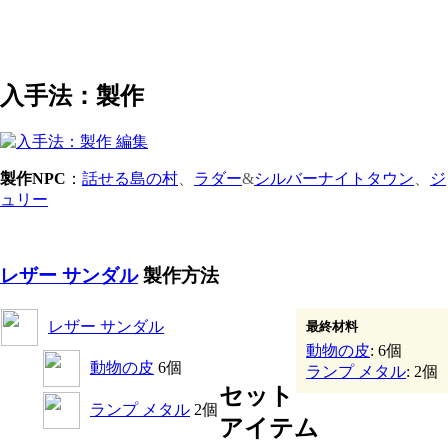
入手法：製作
製作NPC
：
話せる島の村
、
ラダー
&
シルバーナイトタウン
、
ジ
ュリー
レザー サンダル
製作方法
レザー サンダル
最終材料
動物の皮
: 6個
動物の皮
6個
ランプ メタル
: 2個
セット
ランプ メタル
2個
アイテム