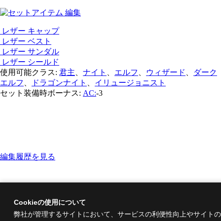
レザー キャップ
レザー ベスト
レザー サンダル
レザー シールド
使用可能クラス:
君主
、
ナイト
、
エルフ
、
ウィザード
、
ダーク
エルフ
、
ドラゴンナイト
、
イリュージョニスト
セット装備時ボーナス:
AC:
-3
編集履歴を見る
Cookieの使用について
弊社が管理するサイトにおいて、サービスの利便性向上やサイトの