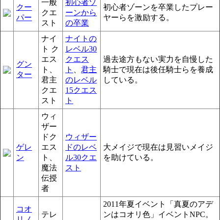
一般
初心者ゾ
クー
初心者ゾーンを卒業したプレー
クエ
ーンから
パー
ヤーらを激励する。
スト
の卒業
ナイ
ナイトの
ト ク
レベル30
エス
クエス
過去途方もない実力を自慢した
グン
ト、
ト
、
君主
騎士で現在は後任騎士らを養成
ター
君主
のレベル
している。
クエ
15クエス
スト
ト
ウィ
ザー
ドク
ウィザー
ゲレ
エス
ドのレベ
大メイジで現在は見習いメイジ
ン
ト、
ル30クエ
を助けている。
魔法
スト
伝授
者
2011年夏イベント「真夏のアデ
コオ
テレ
ンはコオリ色」イベントNPC。
リノ