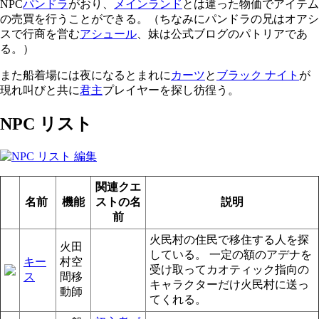
NPC
パンドラ
がおり、
メインランド
とは違った物価でアイテム
の売買を行うことができる。（ちなみに
パンドラの兄はオアシ
スで行商を営む
アシュール
、妹は公式ブログのパトリアであ
る。）
また船着場には夜になるとまれに
カーツ
と
ブラック ナイト
が
現れ叫びと共に
君主
プレイヤーを探し彷徨う。
NPC リスト
関連クエ
名前
機能
ストの名
説明
前
火民村の住民で移住する人を探
火田
している。 一定の額のアデナを
キー
村空
受け取ってカオティック指向の
ス
間移
キャラクターだけ火民村に送っ
動師
てくれる。