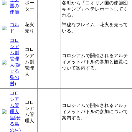
ポー
各町から「コオリノ国の使節団
国の
ター
キャンプ」へテレポートしてく
使節
れる。
コル
花火
神秘なフレイム、花火を売って
ド
売り
いる。
コロ
シア
コロ
ム副
シア
コロシアムで開催されるアルテ
管理
ム副
ィメットバトルの参加と観覧に
人(話
管理
ついて案内する。
せる
人
島の
村)
コロ
シア
コロ
ム管
コロシアムで開催されるアルテ
シア
理人
ィメットバトルの参加について
ム管
(話せ
案内する。
理人
る島
の村)