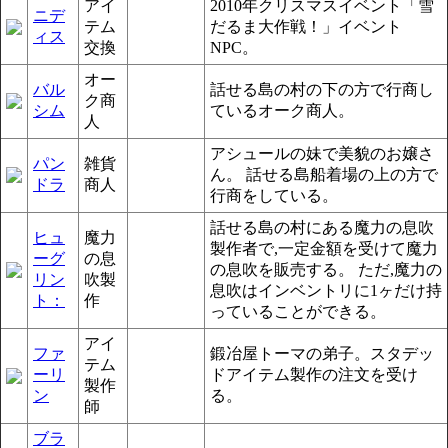
アイ
2010年クリスマスイベント「雪
ニデ
テム
だるま大作戦！」イベント
ィス
交換
NPC。
オー
バル
話せる島の村の下の方で行商し
ク商
シム
ているオーク商人。
人
アシュールの妹で美貌のお嬢さ
パン
雑貨
ん。 話せる島船着場の上の方で
ドラ
商人
行商をしている。
話せる島の村にある魔力の息吹
ヒュ
魔力
製作者で,一定金額を受けて魔力
ーグ
の息
の息吹を販売する。 ただ,魔力の
リン
吹製
息吹はインベントリに1ヶだけ持
ト：
作
っていることができる。
アイ
ファ
鍛冶屋トーマの弟子。スタデッ
テム
ーリ
ドアイテム製作の注文を受け
製作
ン
る。
師
ブラ