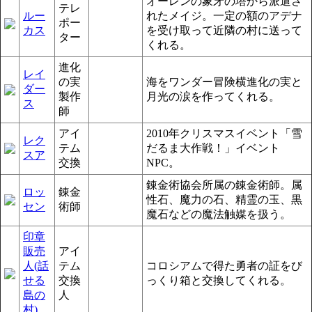
オーレンの象牙の塔から派遣さ
テレ
ルー
れたメイジ。一定の額のアデナ
ポー
カス
を受け取って近隣の村に送って
ター
くれる。
進化
レイ
の実
海をワンダー冒険横進化の実と
ダー
製作
月光の涙を作ってくれる。
ス
師
アイ
2010年クリスマスイベント「雪
レク
テム
だるま大作戦！」イベント
スア
交換
NPC。
錬金術協会所属の錬金術師。属
ロッ
錬金
性石、魔力の石、精霊の玉、黒
セン
術師
魔石などの魔法触媒を扱う。
印章
販売
アイ
人(話
テム
コロシアムで得た勇者の証をび
せる
交換
っくり箱と交換してくれる。
島の
人
村)