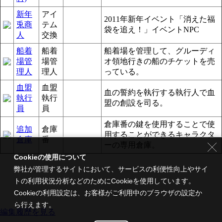
新年
アイ
2011年新年イベント「消えた福
兎商
テム
袋を追え！」イベントNPC
人
交換
船着
船着
船着場を管理して、グルーディ
場管
場管
オ領地行きの船のチケットを売
理人
理人
っている。
血盟
血盟
血の誓約を執行する執行人で血
執行
執行
盟の創設を司る。
員
員
倉庫番の鍵を使用することで使
追加
倉庫
用することができるキャラクタ
倉庫
番
ーの専用倉庫。
Cookieの使用について
弊社が管理するサイトにおいて、サービスの利便性向上やサイ
トの利用状況分析などのためにCookieを使用しています。
Cookieの利用設定は、お客様がご利用中のブラウザの設定か
ら行えます。
編集履歴を見る