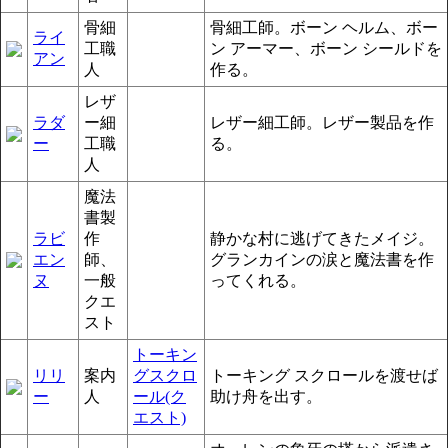
骨細
骨細工師。ボーン ヘルム、ボー
ライ
工職
ン アーマー、ボーン シールドを
アン
人
作る。
レザ
ラダ
ー細
レザー細工師。レザー製品を作
ー
工職
る。
人
魔法
書製
ラビ
作
静かな村に逃げてきたメイジ。
エン
師、
グランカインの涙と魔法書を作
ヌ
一般
ってくれる。
クエ
スト
トーキン
リリ
案内
グスクロ
トーキング スクロールを渡せば
ー
人
ール(ク
助け舟を出す。
エスト)