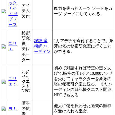
ック
アイ
ナイ
魔力を失ったカーツ ソードをカ
テム
ト サ
ーツ ソードにしてくれる。
製作
ブ チ
ーフ
秘密
研究
秘譚 魔
1万アデナを寄付することで、象
ユリ
員、
術師 ハ
牙の塔の秘密研究室に行くこと
エ
テレ
ーディン
ができる。
ポー
ター
初めて対話すれば時空の壺をあ
ﾃﾚﾎﾟ
げて,時空の玉1ヶと10,000アデナ
ｰﾀｰ,
ユリ
を受けてキャラクターを象牙の
クエ
エ：
塔の秘密研究室に送る。 またハ
スト
ーディンの日記帳クエスト関連
NPC
NPCでもある
贖罪
他人に傷を負わせた過去の贖罪
ヨナ
の使
を受け入れる巫女。
者