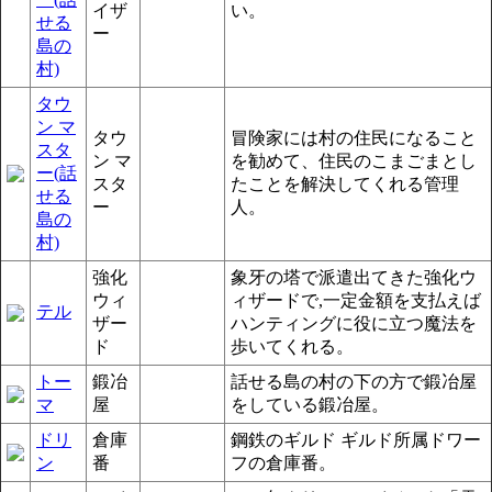
イザ
い。
せる
ー
島の
村)
タウ
ン マ
タウ
冒険家には村の住民になること
スタ
ン マ
を勧めて、住民のこまごまとし
ー(話
スタ
たことを解決してくれる管理
せる
ー
人。
島の
村)
強化
象牙の塔で派遣出てきた強化ウ
ウィ
ィザードで,一定金額を支払えば
テル
ザー
ハンティングに役に立つ魔法を
ド
歩いてくれる。
トー
鍛冶
話せる島の村の下の方で鍛冶屋
マ
屋
をしている鍛冶屋。
ドリ
倉庫
鋼鉄のギルド ギルド所属ドワー
ン
番
フの倉庫番。