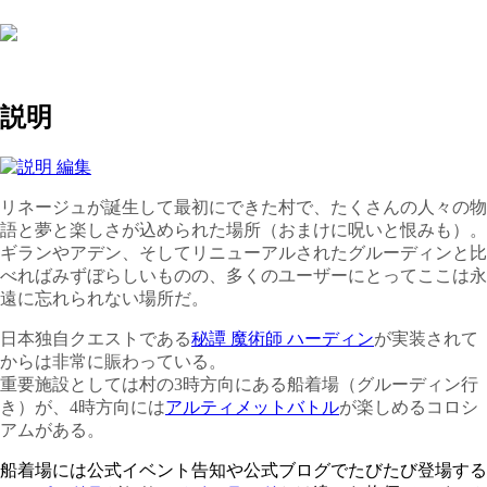
説明
リネージュが誕生して最初にできた村で、たくさんの人々の物
語と夢と楽しさが込められた場所（おまけに呪いと恨みも）。
ギランやアデン、そしてリニューアルされたグルーディンと比
べればみずぼらしいものの、多くのユーザーにとってここは永
遠に忘れられない場所だ。
日本独自クエストである
秘譚 魔術師 ハーディン
が実装されて
からは非常に賑わっている。
重要施設としては村の3時方向にある船着場（グルーディン行
き）が、4時方向には
アルティメットバトル
が楽しめるコロシ
アムがある。
船着場には公式イベント告知や公式ブログでたびたび登場する