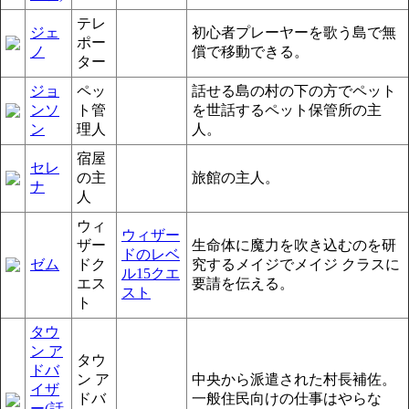
テレ
ジェ
初心者プレーヤーを歌う島で無
ポー
ノ
償で移動できる。
ター
ジョ
ペッ
話せる島の村の下の方でペット
ンソ
ト管
を世話するペット保管所の主
ン
理人
人。
宿屋
セレ
の主
旅館の主人。
ナ
人
ウィ
ウィザー
ザー
生命体に魔力を吹き込むのを研
ドのレベ
ゼム
ドク
究するメイジでメイジ クラスに
ル15クエ
エス
要請を伝える。
スト
ト
タウ
ン ア
タウ
ドバ
ン ア
中央から派遣された村長補佐。
イザ
ドバ
一般住民向けの仕事はやらな
ー(話