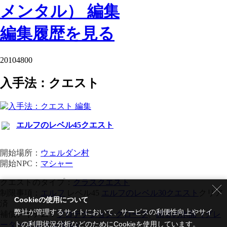
編集履歴を見る
20104800
入手法：クエスト
エルフのレベル45クエスト
開始場所：
ウェルダン村
開始NPC：
マシャー
クエストのタイプ：
クラスクエスト
制限事項：
エルフ
レベル45
エルフのレベル30クエスト
クリア
Cookieの使用について
済
弊社が管理するサイトにおいて、サービスの利便性向上やサイ
補償アイテム：
プロテクション グローブ
、
精霊の水晶（グレ
トの利用状況分析などのためにCookieを使用しています。
ーター エレメンタル）