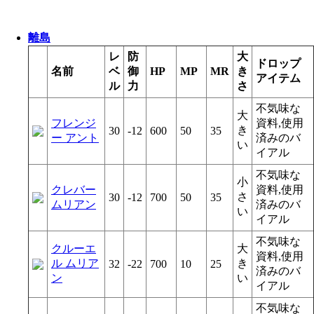
離島
レ
防
大
ドロップ
名前
ベ
御
HP
MP
MR
き
アイテム
ル
力
さ
不気味な
大
フレンジ
資料,使用
き
30
-12
600
50
35
ー アント
済みのバ
い
イアル
不気味な
小
クレバー
資料,使用
さ
30
-12
700
50
35
ムリアン
済みのバ
い
イアル
不気味な
クルーエ
大
資料,使用
ル ムリア
き
32
-22
700
10
25
済みのバ
ン
い
イアル
不気味な