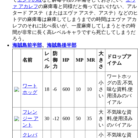
ァ アカレフ
の麻痺毒と同様だと侮ってはいけない、アル
タード アステ（またはエヴァ アステ、アステ）などのヒ
トデの麻痺毒は麻痺してしまうまでの時間はエヴァ アカ
レフのそれに比べ長いが、一度麻痺してしまうとその時
間が非常に長く高レベルキャラですら死亡してしまうだ
ろう。
海賊島前半部
、
海賊島後半部
レ
防
大
ドロップア
名前
ベ
御
HP
MP
MR
き
イテム
ル
力
さ
ワートホッ
小
グの舌,不気
ワート
18
-6
600
10
10
さ
味な資料,使
ホッグ
い
用済みのバ
イアル
フレン
大
不気味な資
ジー ア
30
-12
600
50
35
き
料,使用済み
ント
い
のバイアル
クレバ
小
不気味な資