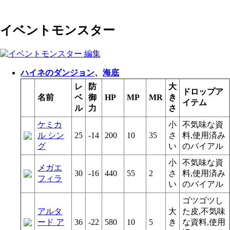
イベントモンスター
ハイネのダンジョン
、
海底
レ
防
大
ドロップア
名前
ベ
御
HP
MP
MR
き
イテム
ル
力
さ
ケミカ
小
不気味な資
ル シン
25
-14
200
10
35
さ
料,使用済み
グ
い
のバイアル
小
不気味な資
メガエ
30
-16
440
55
2
さ
料,使用済み
フィラ
い
のバイアル
ゴツゴツし
アルタ
大
た皮,不気味
ード ア
36
-22
580
10
5
き
な資料,使用