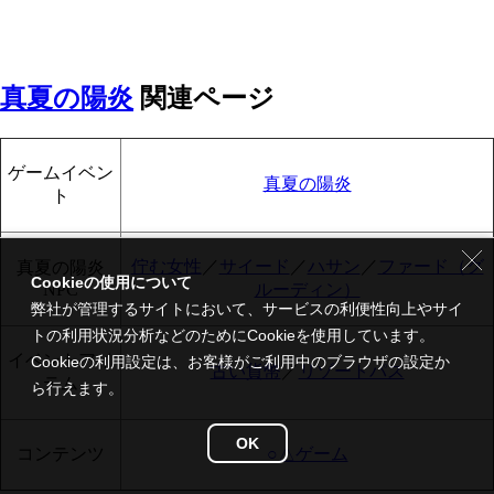
真夏の陽炎
関連ページ
ゲームイベン
真夏の陽炎
ト
佇む女性
／
サイード
／
ハサン
／
ファード（グ
真夏の陽炎
Cookieの使用について
NPC
ルーディン）
弊社が管理するサイトにおいて、サービスの利便性向上やサイ
トの利用状況分析などのためにCookieを使用しています。
イベントアイ
Cookieの利用設定は、お客様がご利用中のブラウザの設定か
古い貨幣
／
リゾートパス
テム
ら行えます。
OK
コンテンツ
○△ゲーム