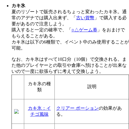
カキ氷
夏のリゾートで販売されるちょっと変わったカキ氷。通
常のアデナでは購入出来ず、「
古い貨幣
」で購入する必
要があるので注意しよう。
購入すると一定の確率で、「
○△ゲーム券
」をおまけで
もらえることがある。
カキ氷は以下の6種類で、イベント中のみ使用することが
可能。
なお、カキ氷はすべて10口分（10個）で交換される。ま
た他のプレイヤーとの取引や倉庫へ預けることが出来な
いので一度に欲張らずに考えて交換しよう。
カキ氷の種
説明
類
カキ氷：イ
クリアー ポーション
の効果があ
チゴ風味
る。