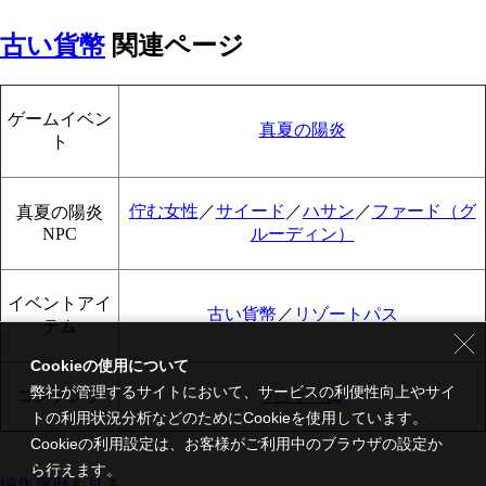
古い貨幣
関連ページ
ゲームイベン
真夏の陽炎
ト
佇む女性
／
サイード
／
ハサン
／
ファード（グ
真夏の陽炎
NPC
ルーディン）
イベントアイ
古い貨幣
／
リゾートパス
テム
Cookieの使用について
弊社が管理するサイトにおいて、サービスの利便性向上やサイ
コンテンツ
○△ゲーム
トの利用状況分析などのためにCookieを使用しています。
Cookieの利用設定は、お客様がご利用中のブラウザの設定か
ら行えます。
編集履歴を見る