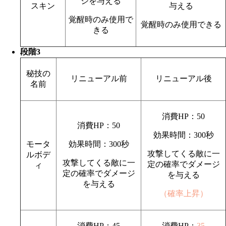
ジを与える
スキン
与える
覚醒時のみ使用で
覚醒時のみ使用できる
きる
段階3
秘技の
リニューアル前
リニューアル後
名前
消費HP：50
消費HP：50
効果時間：300秒
モータ
効果時間：300秒
攻撃してくる敵に一
ルボデ
攻撃してくる敵に一
定の確率でダメージ
ィ
定の確率でダメージ
を与える
を与える
（確率上昇）
消費HP：45
消費HP：
35