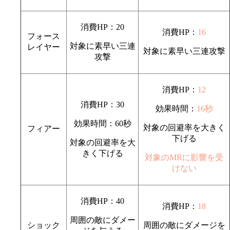
消費HP：20
消費HP：
16
フォース
対象に素早い三連
レイヤー
対象に素早い三連攻撃
攻撃
消費HP：
12
消費HP：30
効果時間：
16秒
効果時間：60秒
対象の回避率を大きく
フィアー
下げる
対象の回避率を大
きく下げる
対象のMRに影響を受
けない
消費HP：40
消費HP：
18
周囲の敵にダメー
ショック
周囲の敵にダメージを