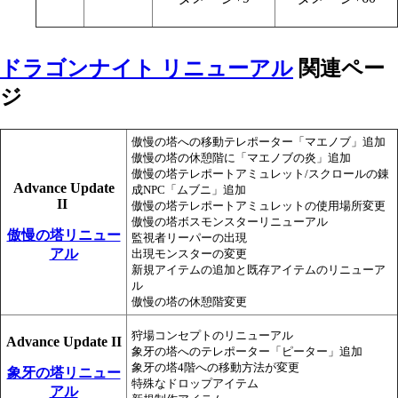
ドラゴンナイト リニューアル
関連ペー
ジ
傲慢の塔への移動テレポーター「マエノブ」追加
傲慢の塔の休憩階に「マエノブの炎」追加
傲慢の塔テレポートアミュレット/スクロールの錬
Advance Update
成NPC「ムブニ」追加
II
傲慢の塔テレポートアミュレットの使用場所変更
傲慢の塔ボスモンスターリニューアル
傲慢の塔リニュー
監視者リーパーの出現
アル
出現モンスターの変更
新規アイテムの追加と既存アイテムのリニューア
ル
傲慢の塔の休憩階変更
狩場コンセプトのリニューアル
Advance Update II
象牙の塔へのテレポーター「ピーター」追加
象牙の塔4階への移動方法が変更
象牙の塔リニュー
特殊なドロップアイテム
アル