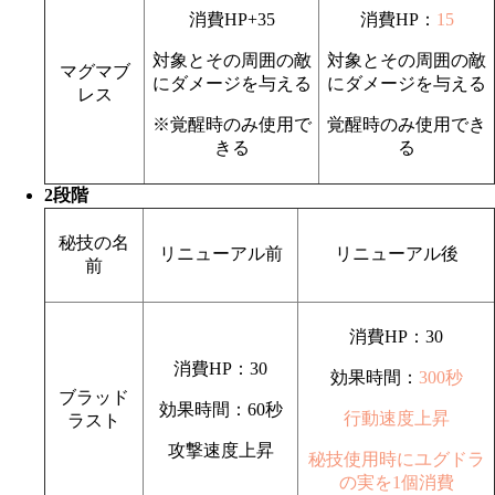
消費HP+35
消費HP：
15
対象とその周囲の敵
対象とその周囲の敵
マグマブ
にダメージを与える
にダメージを与える
レス
※覚醒時のみ使用で
覚醒時のみ使用でき
きる
る
2段階
秘技の名
リニューアル前
リニューアル後
前
消費HP：30
消費HP：30
効果時間：
300秒
ブラッド
効果時間：60秒
行動速度上昇
ラスト
攻撃速度上昇
秘技使用時にユグドラ
の実を1個消費