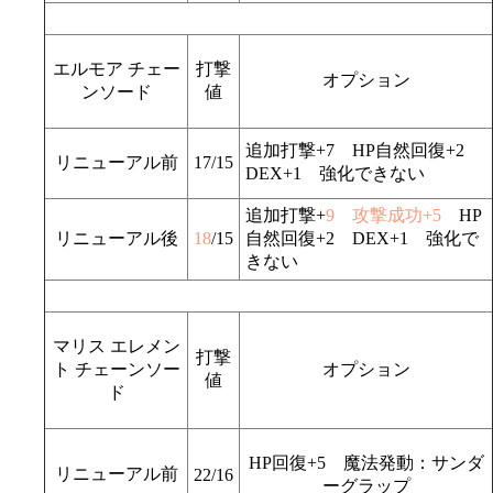
エルモア チェー
打撃
オプション
ンソード
値
追加打撃+7 HP自然回復+2
リニューアル前
17/15
DEX+1 強化できない
追加打撃+
9
攻撃成功+5
HP
リニューアル後
18
/15
自然回復+2 DEX+1 強化で
きない
マリス エレメン
打撃
ト チェーンソー
オプション
値
ド
HP回復+5 魔法発動：サンダ
リニューアル前
22/16
ーグラップ