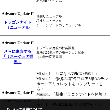
新規制作アイテム
Advance Update II
覚醒リニューアル
秘技リニューアル
ドラゴンナイト
チェーンソードのリニューアル
リニューアル
Advance Update II
ドラゴンの魔眼の性能調整
さらに進歩する
魔法武器使用時のモーション変更
「リネージュの世
その他の変更事項
界」
Mission1 「邪悪な活力収集作戦！」
Mission2 「傲慢の塔"各フロア6階"のテレ
ポートアミュレットをコンプリートし
ろ！
Advance Update II
Mission3 「新生ドラゴンナイトを体験せ
よ！」
Advance Mission
Event1 「夢幻の島 de 傲慢体験イベン
Cookieの使用について
ト！」