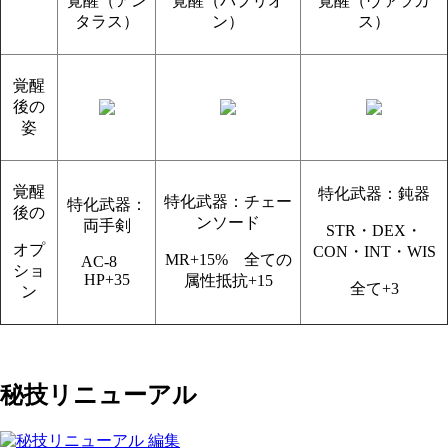
覚醒（アン
覚醒（パプリオ
覚醒（ヴァラカ
タラス）
ン）
ス）
覚醒
後の
姿
覚醒
特化武器：鈍器
特化武器：チェー
特化武器：
後の
ンソード
両手剣
STR・DEX・
オプ
CON・INT・WIS
MR+15% 全ての
AC-8
ショ
HP+35
属性抵抗+15
全て+3
ン
秘技リニューアル