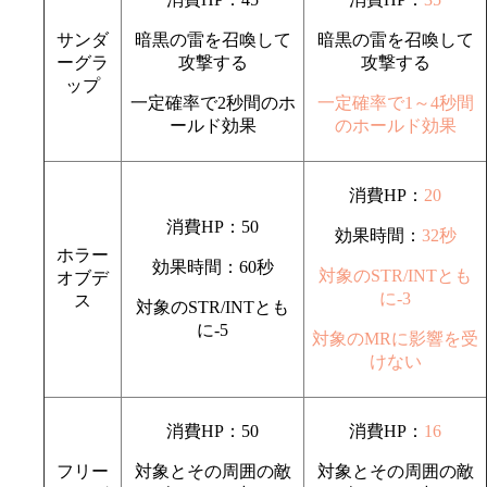
サンダ
暗黒の雷を召喚して
暗黒の雷を召喚して
ーグラ
攻撃する
攻撃する
ップ
一定確率で2秒間のホ
一定確率で1～4秒間
ールド効果
のホールド効果
消費HP：
20
消費HP：50
効果時間：
32秒
ホラー
効果時間：60秒
対象のSTR/INTとも
オブデ
に-3
ス
対象のSTR/INTとも
に-5
対象のMRに影響を受
けない
消費HP：50
消費HP：
16
フリー
対象とその周囲の敵
対象とその周囲の敵