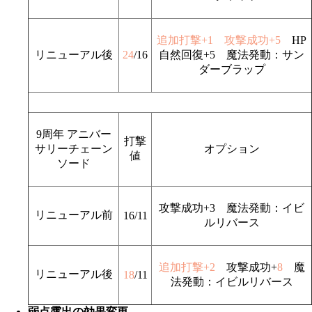
追加打撃+1 攻撃成功+5
HP
リニューアル後
24
/16
自然回復+5 魔法発動：サン
ダーブラップ
9周年 アニバー
打撃
サリーチェーン
オプション
値
ソード
攻撃成功+3 魔法発動：イビ
リニューアル前
16/11
ルリバース
追加打撃+2
攻撃成功+
8
魔
リニューアル後
18
/11
法発動：イビルリバース
弱点露出の効果変更