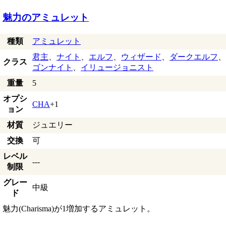
魅力のアミュレット
種類
アミュレット
君主
、
ナイト
、
エルフ
、
ウィザード
、
ダークエルフ
、
クラス
ゴンナイト
、
イリュージョニスト
重量
5
オプシ
CHA
+1
ョン
材質
ジュエリー
交換
可
レベル
---
制限
グレー
中級
ド
魅力(Charisma)が1増加するアミュレット。