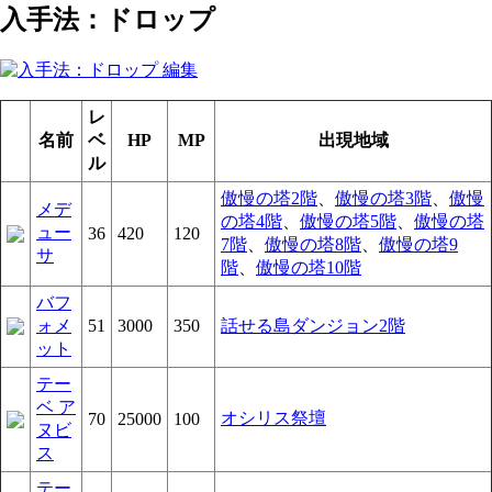
入手法：ドロップ
レ
名前
ベ
HP
MP
出現地域
ル
傲慢の塔2階
、
傲慢の塔3階
、
傲慢
メデ
の塔4階
、
傲慢の塔5階
、
傲慢の塔
ュー
36
420
120
7階
、
傲慢の塔8階
、
傲慢の塔9
サ
階
、
傲慢の塔10階
バフ
ォメ
51
3000
350
話せる島ダンジョン2階
ット
テー
ベ ア
オシリス祭壇
70
25000
100
ヌビ
ス
テー