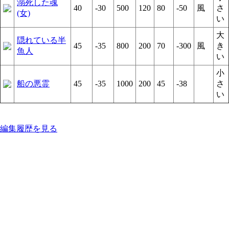
溺死した魂
40
-30
500
120
80
-50
風
さ
(女)
い
大
隠れている半
45
-35
800
200
70
-300
風
き
魚人
い
小
船の悪霊
45
-35
1000
200
45
-38
さ
い
編集履歴を見る