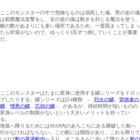
ここのモンスターの中で危険なものは溺死した魂。男の姿の魂
は範囲魔法攻撃をし、女の姿の魂は動きを封じる魔法を使う。
敵の数があまりにも多い場所であるため、一度固まってしまっ
たら対策がないので、ゆっくり1匹ずつ倒していくことが重要
だ。
ここのモンスターはたまに変身に使用する鱗シリーズをドロッ
プしたりする。鱗シリーズは計4種類 -
烈火の鱗
、
背徳者の
鱗
、
憎悪の鱗
、
忘却の鱗
- があるが、持続時間が短いものの
変身レベルの制限がないという大きいメリットを持ってい
る。
海底へ降りるためにはMAP内のあちこちにある難破した船へ
行かなければならない。この船には階段があり、これを降りて
いけば
船の墓場船内
へ入り、そこをさらに歩いて降りると
船の