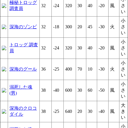
極秘トロッグ
32
-24
320
30
40
-20
風
さ
調査員
い
小
深海のゾンビ
32
-18
300
20
45
-30
火
さ
い
小
トロッグ 調査
32
-24
320
30
40
-20
風
さ
員
い
小
深海のグール
36
-25
400
70
10
-30
火
さ
い
小
溺死した魂
38
-40
600
30
60
-50
風
さ
(男)
い
大
深海のクロコ
38
-25
640
20
30
-40
風
き
ダイル
い
小