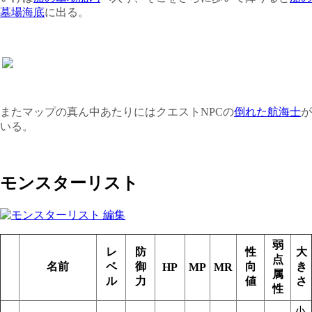
墓場海底
に出る。
またマップの真ん中あたりにはクエストNPCの
倒れた航海士
が
いる。
モンスターリスト
弱
レ
防
性
大
点
名前
ベ
御
向
き
HP
MP
MR
属
ル
力
値
さ
性
小