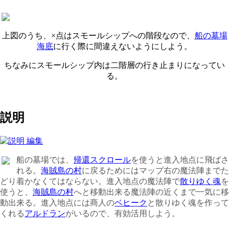
上図のうち、×点はスモールシップへの階段なので、
船の墓場
海底
に行く際に間違えないようにしよう。
ちなみにスモールシップ内は二階層の行き止まりになってい
る。
説明
船の墓場では、
帰還スクロール
を使うと進入地点に飛ばさ
れる。
海賊島の村
に戻るためにはマップ右の魔法陣までた
どり着かなくてはならない。
進入地点の魔法陣で
散りゆく魂
を
使うと、
海賊島の村
へと移動出来る魔法陣の近くまで一気に移
動出来る。
進入地点には商人の
ベヒーク
と散りゆく魂を作って
くれる
アルドラン
がいるので、有効活用しよう。