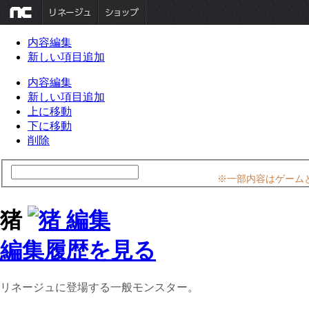
内容編集
新しい項目追加
内容編集
新しい項目追加
上に移動
下に移動
削除
※一部内容はゲーム
猪
編集履歴を見る
リネージュに登場する一般モンスター。