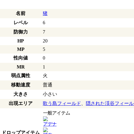
名前
猪
レベル
6
防御力
7
HP
20
MP
5
性向値
0
MR
1
弱点属性
火
移動速度
普通
大きさ
小さい
出現エリア
歌う島フィールド
、
隠された渓谷フィール
一般アイテム
アデナ
ドロップアイテム