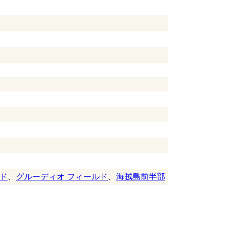
ド
、
グルーディオ フィールド
、
海賊島前半部