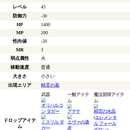
レベル
45
防御力
-30
HP
1400
MP
200
性向値
-20
MR
3
弱点属性
火
移動速度
普通
大きさ
小さい
出現エリア
精霊の墓
武器
一般アイテ
魔法習得アイテ
ム
ム
オリハルコ
ン ダガー
アデナ
精霊の水晶
(エレメンタ
ドロップアイテ
ミスリル ダ
エヴァの遺
ル フォール
ム
ガー
産
ダウン)