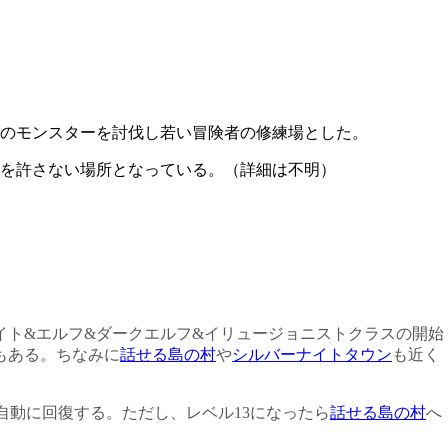
のモンスターを討伐し若い冒険者の修練場とした。
を許さない場所となっている。（詳細は不明）
イト&エルフ&ダークエルフ&イリュージョニストクラスの開始
もある。ちなみに
話せる島の村
や
シルバーナイトタウン
も近く
自動に回復する。ただし、レベル13になったら
話せる島の村
へ