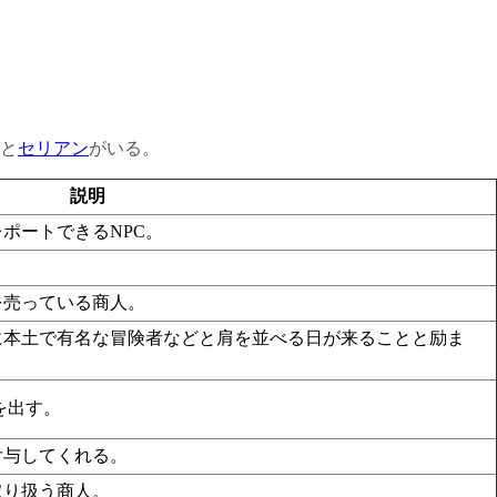
と
セリアン
がいる。
説明
ポートできるNPC。
を売っている商人。
に本土で有名な冒険者などと肩を並べる日が来ることと励ま
を出す。
付与してくれる。
取り扱う商人。