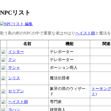
NPCリスト
歌う島の村のNPCの中で重要な者はやはり
ヘイスト師
と魔法を
名前
機能
関連
イシター
テレポーター
クン
テレポーター
サシャ
ポーション商人
シリス
魔法伝授者
象牙の塔のウィザー
トーキング
セリアン
ド
ト)
ヘイスト師
専門家
ヨハン
雑貨商人