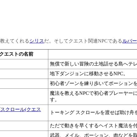
教えてくれる
シリス
だ。そしてクエスト関連NPCである
ルバー
クエストの名前
無償で新しい冒険の土地話せる島へテレ
地下ダンジョンに移動させるNPC。
初心者ゾーンを練り歩いてポーション
魔法を教えるNPCで初心者プレーヤー
す。
スクロール(クエス
トーキング スクロールを渡せば助け舟
ただで動きを早くするヘイスト魔法を
武器、メイル、ポーション、肉などを