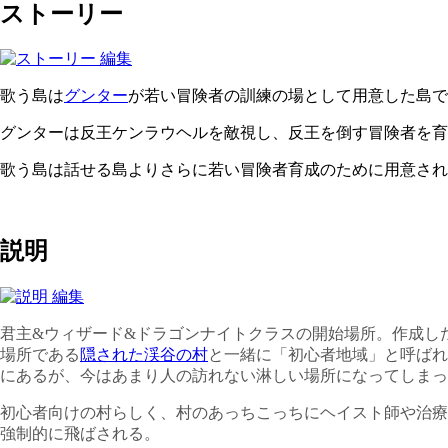
ストーリー
歌う島は
グンター
が若い冒険者の訓練の場として用意した島で
グンターは反王ケンラウヘルを敵視し、反王を倒す冒険者を育
歌う島は話せる島よりさらに若い冒険者育成のために用意され
説明
君主&ウィザード&ドラゴンナイトクラスの開始場所。作成し
場所である
隠された渓谷の村
と一緒に「初心者地域」と呼ばれ
にあるが、今はあまり人の訪れない淋しい場所になってしまっ
初心者向けの村らしく、村のあっちこっちにヘイスト師や治療
強制的に飛ばされる。