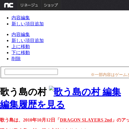
内容編集
新しい項目追加
内容編集
新しい項目追加
上に移動
下に移動
削除
※一部内容はゲーム
歌う島の村
編集履歴を見る
歌う島は、2010年10月12日「
DRAGON SLAYERS 2nd
」のア