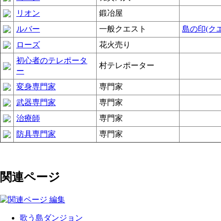
リオン
鍛冶屋
ルバー
一般クエスト
島の印(ク
ローズ
花火売り
初心者のテレポータ
村テレポーター
ー
変身専門家
専門家
武器専門家
専門家
治療師
専門家
防具専門家
専門家
関連ページ
歌う島ダンジョン