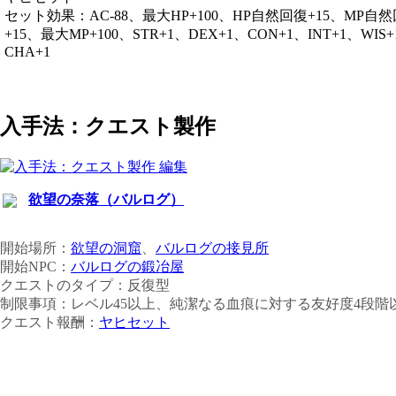
セット効果：AC-88、最大HP+100、HP自然回復+15、MP自
+15、最大MP+100、STR+1、DEX+1、CON+1、INT+1、WIS
CHA+1
入手法：クエスト製作
欲望の奈落（バルログ）
開始場所：
欲望の洞窟
、
バルログの接見所
開始NPC：
バルログの鍛冶屋
クエストのタイプ：反復型
制限事項：レベル45以上、純潔なる血痕に対する友好度4段階
クエスト報酬：
ヤヒセット