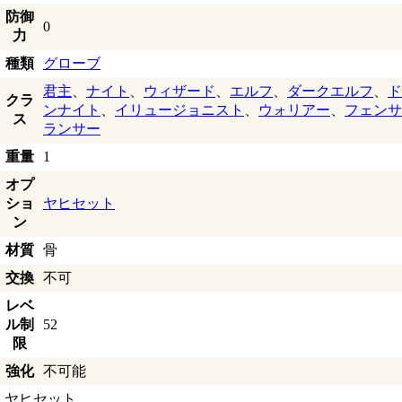
防御
0
力
種類
グローブ
君主
、
ナイト
、
ウィザード
、
エルフ
、
ダークエルフ
、
ド
クラ
ンナイト
、
イリュージョニスト
、
ウォリアー
、
フェンサ
ス
ランサー
重量
1
オプ
ショ
ヤヒセット
ン
材質
骨
交換
不可
レベ
ル制
52
限
強化
不可能
ヤヒセット