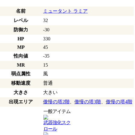
名前
ミュータント ラミア
レベル
32
防御力
-30
HP
330
MP
45
性向値
-35
MR
15
弱点属性
風
移動速度
普通
大きさ
大きい
出現エリア
傲慢の塔2階
、
傲慢の塔3階
、
傲慢の塔4階
一般アイテム
武器強化スク
ロール