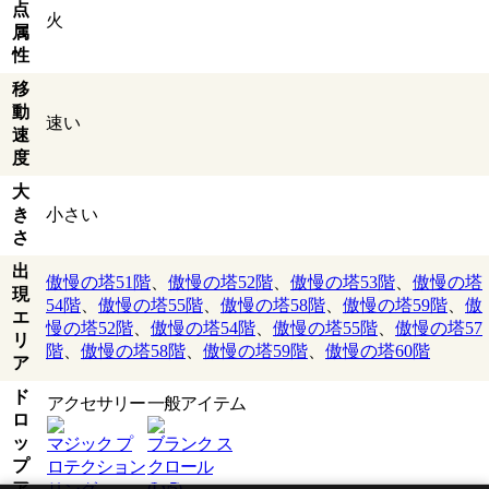
点
火
属
性
移
動
速い
速
度
大
き
小さい
さ
出
傲慢の塔51階
、
傲慢の塔52階
、
傲慢の塔53階
、
傲慢の塔
現
54階
、
傲慢の塔55階
、
傲慢の塔58階
、
傲慢の塔59階
、
傲
エ
慢の塔52階
、
傲慢の塔54階
、
傲慢の塔55階
、
傲慢の塔57
リ
階
、
傲慢の塔58階
、
傲慢の塔59階
、
傲慢の塔60階
ア
ド
アクセサリー
一般アイテム
ロ
ッ
マジック プ
ブランク ス
プ
ロテクション
クロール
ア
(Lv5)