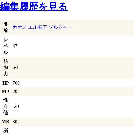
編集履歴を見る
名
カオス エルモア ソルジャー
前
レ
ベ
47
ル
防
御
-61
力
HP
700
MP
20
性
向
-20
値
MR
30
弱