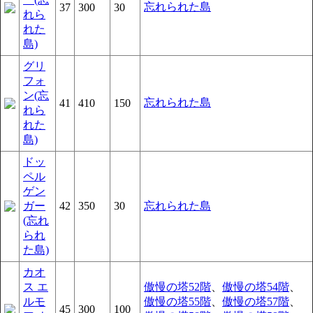
忘れられた島
37
300
30
れら
れた
島)
グリ
フォ
ン(忘
忘れられた島
41
410
150
れら
れた
島)
ドッ
ペル
ゲン
ガー
42
350
30
忘れられた島
(忘れ
られ
た島)
カオ
ス エ
傲慢の塔52階
、
傲慢の塔54階
、
ルモ
傲慢の塔55階
、
傲慢の塔57階
、
45
300
100