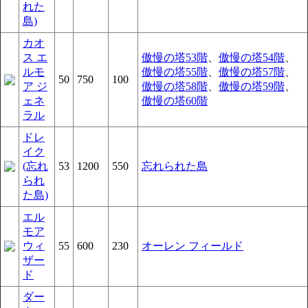
れた
島)
カオ
ス エ
傲慢の塔53階
、
傲慢の塔54階
、
ルモ
傲慢の塔55階
、
傲慢の塔57階
、
50
750
100
ア ジ
傲慢の塔58階
、
傲慢の塔59階
、
ェネ
傲慢の塔60階
ラル
ドレ
イク
(忘れ
53
1200
550
忘れられた島
られ
た島)
エル
モア
ウィ
55
600
230
オーレン フィールド
ザー
ド
ダー