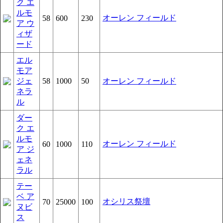
ク エ
ルモ
オーレン フィールド
58
600
230
ア ウ
ィザ
ード
エル
モア
ジェ
58
1000
50
オーレン フィールド
ネラ
ル
ダー
ク エ
ルモ
オーレン フィールド
60
1000
110
ア ジ
ェネ
ラル
テー
ベ ア
オシリス祭壇
70
25000
100
ヌビ
ス