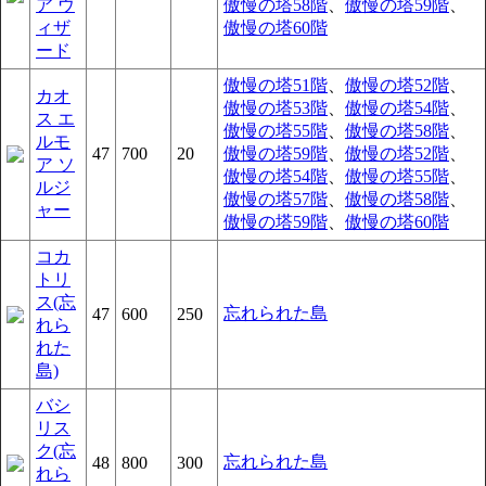
ア ウ
傲慢の塔58階
、
傲慢の塔59階
、
ィザ
傲慢の塔60階
ード
傲慢の塔51階
、
傲慢の塔52階
、
カオ
傲慢の塔53階
、
傲慢の塔54階
、
ス エ
傲慢の塔55階
、
傲慢の塔58階
、
ルモ
47
700
20
傲慢の塔59階
、
傲慢の塔52階
、
ア ソ
傲慢の塔54階
、
傲慢の塔55階
、
ルジ
傲慢の塔57階
、
傲慢の塔58階
、
ャー
傲慢の塔59階
、
傲慢の塔60階
コカ
トリ
ス(忘
忘れられた島
47
600
250
れら
れた
島)
バシ
リス
ク(忘
忘れられた島
48
800
300
れら