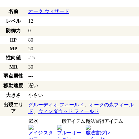
名前
オーク ウィザード
レベル
12
防御力
0
HP
80
MP
50
性向値
-15
MR
30
弱点属性
---
移動速度
遅い
大きさ
小さい
出現エリ
グルーディオ フィールド
、
オークの森フィール
ア
ド
、
ウィンダウッド フィールド
武器
一般アイテム
魔法習得アイテム
メイジ スタ
ブルー ポー
魔法書(グレ