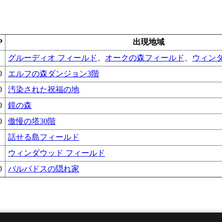
P
出現地域
グルーディオ フィールド
、
オークの森フィールド
、
ウィン
0
エルフの森ダンジョン3階
0
汚染された祝福の地
0
鏡の森
0
傲慢の塔30階
話せる島フィールド
ウィンダウッド フィールド
0
バルバドスの隠れ家