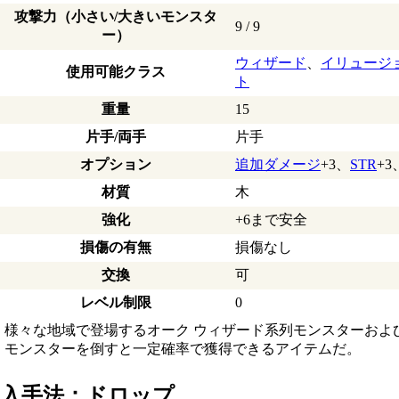
攻撃力（小さい/大きいモンスタ
9 / 9
ー）
ウィザード
、
イリュージ
使用可能クラス
ト
重量
15
片手/両手
片手
オプション
追加ダメージ
+3、
STR
+3
材質
木
強化
+6まで安全
損傷の有無
損傷なし
交換
可
レベル制限
0
様々な地域で登場するオーク ウィザード系列モンスターおよ
モンスターを倒すと一定確率で獲得できるアイテムだ。
入手法：ドロップ