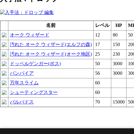
名前
レベル
HP
M
オーク ウィザード
12
80
50
汚れた オーク ウィザード(エルフの森)
17
150
20
汚れた オーク ウィザード(オーク地区)
25
230
20
ドッペルゲンガー(ボス)
50
3000
10
バンパイア
56
3000
30
万年スライム
60
シューティングスター
60
バルバドス
70
15000
50