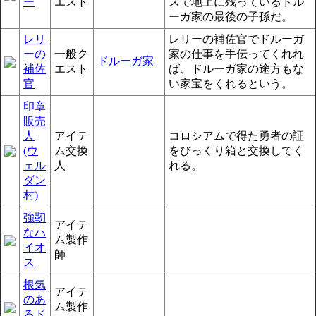
ー
エスト
スで地上に残っているドル
ーガ家の最後の子孫だ。
レリ
レリーの補佐官でドルーガ
ーの
一般ク
家の仕事を手伝ってくれれ
ドルーガ家
補佐
エスト
ば、ドルーガ家の途方もな
官
い家宝をくれるという。
印章
販売
人
アイテ
コロシアムで得た勇者の証
(ウ
ム交換
をびっくり箱と交換してく
ェル
人
れる。
ダン
村)
強靭
アイテ
なハ
ム製作
イオ
師
ス
根気
アイテ
のあ
ム製作
るド