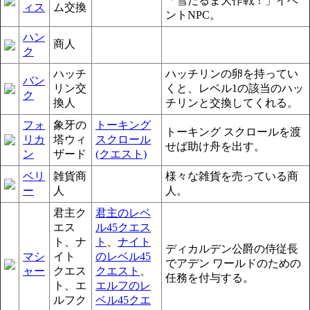
「雪だるま大作戦！」イベ
ィス
ム交換
ントNPC。
ハン
商人
ク
ハッチ
ハッチリンの卵を持ってい
バン
リン交
くと、レベル1の該当のハッ
ク
換人
チリンと交換してくれる。
フォ
象牙の
トーキング
トーキング スクロールを渡
リカ
塔ウィ
スクロール
せば助け舟を出す。
ン
ザード
(クエスト)
ベリ
雑貨商
様々な雑貨を売っている商
ー
人
人。
君主ク
君主のレベ
エス
ル45クエス
ト、ナ
ト
、
ナイト
ディカルデン公爵の侍従長
マシ
イト
のレベル45
でアデン ワールドのための
ャー
クエス
クエスト
、
任務を付与する。
ト、エ
エルフのレ
ルフク
ベル45クエ