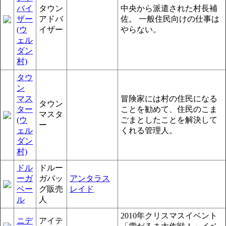
バイ
タウン
中央から派遣された村長補
ザー
アドバ
佐。 一般住民向けの仕事は
(ウ
イザー
やらない。
ェル
ダン
村)
タウ
ン
マス
冒険家には村の住民になる
タウン
ター
ことを勧めて、住民のこま
マスタ
(ウ
ごまとしたことを解決して
ー
ェル
くれる管理人。
ダン
村)
ドル
ドルー
ーガ
ガバッ
アンタラス
ベー
グ販売
レイド
ル
人
2010年クリスマスイベント
ニデ
アイテ