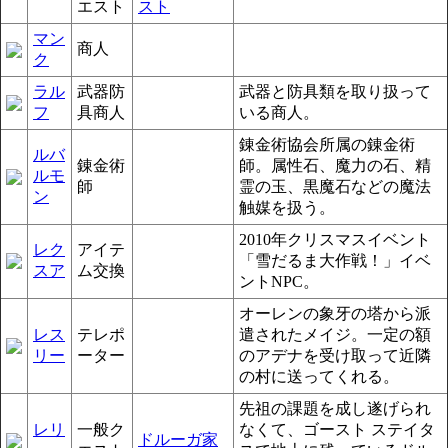
エスト
スト
マン
商人
ク
ラル
武器防
武器と防具類を取り扱って
フ
具商人
いる商人。
錬金術協会所属の錬金術
ルバ
錬金術
師。属性石、魔力の石、精
ルモ
師
霊の玉、黒魔石などの魔法
ン
触媒を扱う。
2010年クリスマスイベント
レク
アイテ
「雪だるま大作戦！」イベ
スア
ム交換
ントNPC。
オーレンの象牙の塔から派
レス
テレポ
遣されたメイジ。一定の額
リー
ーター
のアデナを受け取って近隣
の村に送ってくれる。
先祖の課題を成し遂げられ
レリ
一般ク
なくて、ゴースト ステイタ
ドルーガ家