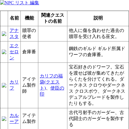
関連クエス
名前
機能
説明
トの名前
アナ
贖罪の
他人に傷を負わせた過去の
スタ
使者
贖罪を受け入れる巫女。
エク
鋼鉄のギルド ギルド所属ド
セロ
倉庫番
ワーフの倉庫番。
ン
宝石好きのドワーフ。宝石
を渡せば彼が集めてきたが
カリフの福
アイテ
らくたを分けてくれる。ダ
カリ
袋(クエス
ム製作
ークネス クロウやダークネ
フ
ト)
、
使臣の
師
ス クロスボウ、ダークネス
印
デュアルブレードを製作し
たりもする。
古代弓射手のガーダー、古
カル
アイテ
代闘士のガーダーを製作す
ーア
ム製作
る