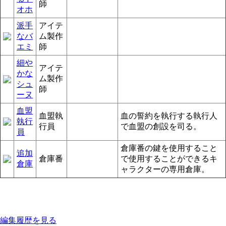
師
オホ
派手
アイテ
なバ
ム製作
エミ
師
細や
アイテ
かな
ム製作
シュ
師
ーヌ
血盟
血盟執
血の誓約を執行する執行人
執行
行員
で血盟の創設を司る。
員
倉庫番の鍵を使用すること
追加
倉庫番
で使用することができるキ
倉庫
ャラクターの専用倉庫。
編集履歴を見る