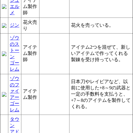
シュ
アイテ
エル
ム製作
メ
師
花火売
ジン
花火を売っている。
り
ゾウ
のス
アイテ
アイテム2つを混ぜて、新し
トー
ム製作
いアイテムで作ってくれる
ン
師
製錬を受け持っている。
ゴー
レム
ゾウ
日本刀やレイピアなど、以
のフ
前に使用した+8～9の武器と
ァイ
アイテ
一定の手数料を支払うと、
アー
ム製作
+7～8のアイテムを製作して
ゴー
くれる。
レム
タウ
ン
アド