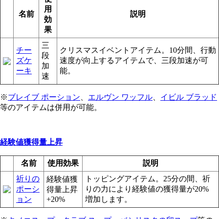
用
名前
説明
効
果
三
チー
クリスマスイベントアイテム。10分間、行動
段
ズケ
速度が向上するアイテムで、三段加速が可
加
ーキ
能。
速
※
ブレイブ ポーション
、
エルヴン ワッフル
、
イビル ブラッド
等のアイテムは併用が可能。
経験値獲得量上昇
名前
使用効果
説明
祈りの
トッピングアイテム。25分の間、祈
経験値獲
ポーシ
りの力により経験値の獲得量が20%
得量上昇
ョン
+20%
増加します。