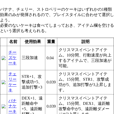
バナナ、チェリー、ストロベリーのケーキはいずれかの1種類
効果のみが発揮されるので、プレイスタイルに合わせて選択し
よう。
必要のないケーキは食べてしまっておき、アイテム欄を空ける
という選択も考えられる。
名前
使用効果
重量
説明
クリスマスイベントアイテ
チー
ム。10分間、行動速度が向上
ズケ
三段加速
0.04
するアイテムで、三段加速が
ーキ
可能。
チェ
クリスマスイベントアイテ
STR+1、攻
リー
ム。15分間、STR1、攻撃成
撃成功+5、
0.039
ケー
功が5、追加打撃が3上昇しま
追加打撃+3
キ
す。
DEX+1、遠
クリスマスイベントアイテ
バナ
距離命中
ム。15分間、DEX1、遠距離
ナケ
0.039
+5、遠距離
攻撃命中が5、遠距離ダメー
ーキ