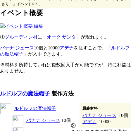
さり！」イベントNPC。
イベント概要
①
グルーディン村
に「
オーク サンタ
」が現れます。
バナナ ジュース
10個と10000
アデナ
を渡すことで、「
ルドルフ
の魔法帽子
」が入手できます。
※材料を所持していれば複数回入手が可能ですが、特に利益は
ありません。
ルドルフの魔法帽子
製作方法
ルドルフの魔法帽子
最終材料
バナナ ジュース
: 10個
バナナ ジュース
10個
アデナ
: 10000
②