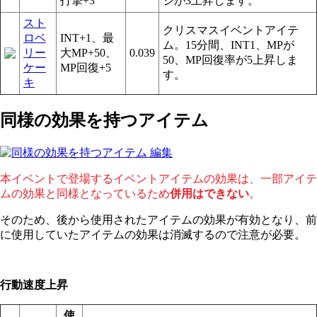
打撃+3
ジが3上昇します。
スト
クリスマスイベントアイテ
ロベ
INT+1、最
ム。15分間、INT1、MPが
リー
大MP+50、
0.039
50、MP回復率が5上昇しま
ケー
MP回復+5
す。
キ
同様の効果を持つアイテム
本イベントで登場するイベントアイテムの効果は、一部アイテ
ムの効果と同様となっているため
併用はできない
。
そのため、後から使用されたアイテムの効果が有効となり、前
に使用していたアイテムの効果は消滅するので注意が必要。
行動速度上昇
使