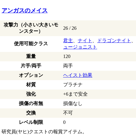
アンガスのメイス
攻撃力（小さい/大きいモ
26 / 26
ンスター）
君主
、
ナイト
、
ドラゴンナイト
、
使用可能クラス
ュージョニスト
重量
120
片手/両手
両手
オプション
ヘイスト効果
材質
プラチナ
強化
+6まで安全
損傷の有無
損傷なし
交換
不可
レベル制限
0
研究員(ヤヒ)クエストの報賞アイテム。