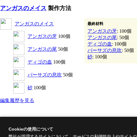
アンガスのメイス
製作方法
アンガスのメイス
最終材料
アンガスの牙
: 100個
アンガスの牙
100個
アンガスの尾
: 50個
ディゴの血
: 100個
アンガスの尾
50個
パーサズの息吹
: 50個
砂
: 100個
ディゴの血
100個
パーサズの息吹
50個
砂
100個
編集履歴を見る
Cookieの使用について
弊社が管理するサイトにおいて、サービスの利便性向上やサイトの