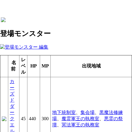
登場モンスター
レ
名
ベ
HP
MP
出現地域
前
ル
カ
ー
ズ
ド
ダ
ー
地下統制室
、
集会場
、
黒魔法修練
ク
45
440
300
場
、
魔霊軍王の執務室
、
悪霊の祭
エ
壇
、
冥法軍王の執務室
ル