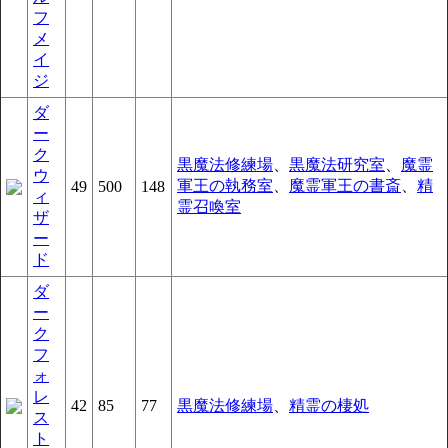
フ
メ
イ
ジ
ダ
ー
ク
黒魔法修練場
、
黒魔法研究室
、
魔霊
ウ
軍王の執務室
、
魔霊軍王の書斎
、
精
49
500
148
ィ
霊召喚室
ザ
ー
ド
ダ
ー
ク
フ
ォ
レ
42
85
77
黒魔法修練場
、
精霊の棲処
ス
ト