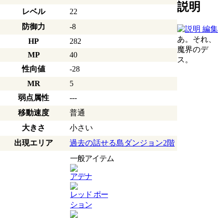
説明
レベル
22
防御力
-8
あ。それ、
HP
282
魔界のデ
MP
40
ス。
性向値
-28
MR
5
弱点属性
---
移動速度
普通
大きさ
小さい
出現エリア
過去の話せる島ダンジョン2階
一般アイテム
アデナ
レッド ポー
ション