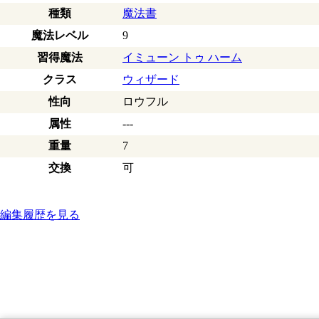
種類
魔法書
魔法レベル
9
習得魔法
イミューン トゥ ハーム
クラス
ウィザード
性向
ロウフル
属性
---
重量
7
交換
可
編集履歴を見る