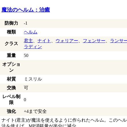
魔法のヘルム：治癒
防御力
-1
種類
ヘルム
君主
、
ナイト
、
ウォリアー
、
フェンサー
、
ランサ
クラス
ラディン
重量
50
オプショ
ン
材質
ミスリル
交換
可
レベル制
0
限
強化
+4まで安全
ナイト(君主)が魔法を使えるように作られたヘルム。このヘ
法を使えば、MP消耗量が半分に減少。