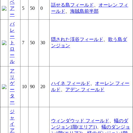
ベ
話せる島フィールド
、
オーレン フィ
ア
5
50
0
ールド
、
海賊島前半部
ー
バ
レ
ー
隠された渓谷フィールド
、
歌う島ダ
ト
7
50
30
ンジョン
ロ
ー
ル
ア
リ
ゲ
ハイネ フィールド
、
オーレン フィー
10
90
20
ー
ルド
、
アデン フィールド
タ
ー
ジ
ャ
ウィンダウッド フィールド
、
蟻のダ
イ
ンジョン1階(エリア1)
、
蟻のダンジョ
ア