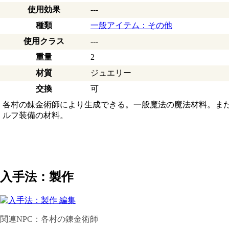
使用効果
---
種類
一般アイテム：その他
使用クラス
---
重量
2
材質
ジュエリー
交換
可
各村の錬金術師により生成できる。一般魔法の魔法材料。ま
ルフ装備の材料。
入手法：製作
関連NPC
：
各村の錬金術師