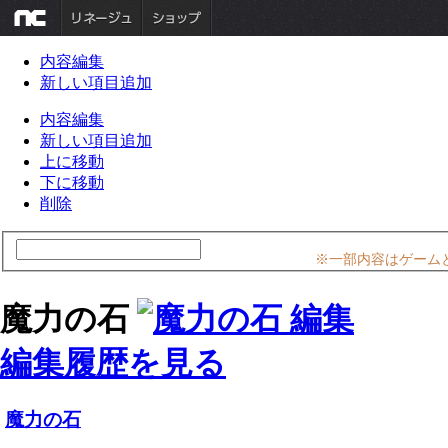
内容編集
新しい項目追加
内容編集
新しい項目追加
上に移動
下に移動
削除
※一部内容はゲーム
魔力の石
編集履歴を見る
魔力の石