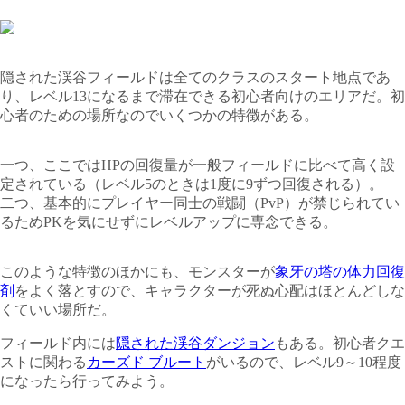
隠された渓谷フィールドは全てのクラスのスタート地点であ
り、レベル13になるまで滞在できる初心者向けのエリアだ。初
心者のための場所なのでいくつかの特徴がある。
一つ、ここではHPの回復量が一般フィールドに比べて高く設
定されている（レベル5のときは1度に9ずつ回復される）。
二つ、基本的にプレイヤー同士の戦闘（PvP）が禁じられてい
るためPKを気にせずにレベルアップに専念できる。
このような特徴のほかにも、モンスターが
象牙の塔の体力回復
剤
をよく落とすので、キャラクターが死ぬ心配はほとんどしな
くていい場所だ。
フィールド内には
隠された渓谷ダンジョン
もある。初心者クエ
ストに関わる
カーズド ブルート
がいるので、レベル9～10程度
になったら行ってみよう。