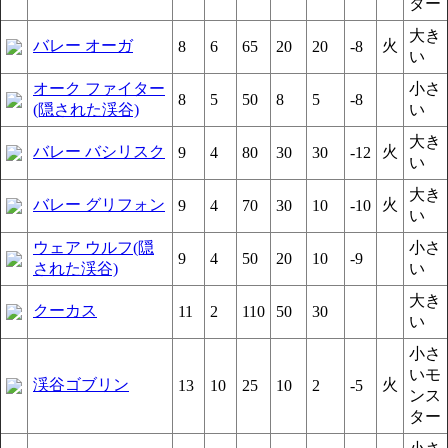
ター
大き
バレー オーガ
火
8
6
65
20
20
-8
い
オーク ファイター
小さ
8
5
50
8
5
-8
(隠された渓谷)
い
大き
バレー バシリスク
火
9
4
80
30
30
-12
い
大き
バレー グリフォン
火
9
4
70
30
10
-10
い
ウェア ウルフ(隠
小さ
9
4
50
20
10
-9
された渓谷)
い
大き
クーカス
11
2
110
50
30
い
小さ
いモ
渓谷ゴブリン
火
13
10
25
10
2
-5
ンス
ター