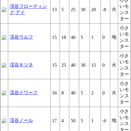
小さ
渓谷フローティン
いモ
火
13
5
25
30
20
-8
グ アイ
ンス
ター
小さ
いモ
渓谷ウルフ
地
15
18
40
5
1
0
ンス
ター
小さ
いモ
渓谷キツネ
火
15
25
40
30
15
0
ンス
ター
小さ
いモ
渓谷ドワーフ
火
16
8
40
5
2
0
ンス
ター
小さ
いモ
渓谷ノール
地
17
4
50
5
1
-6
ンス
ター