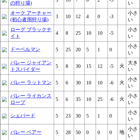
の狩り場)
い
オーク アーチャー
小さ
3
10
12
4
0
-3
(初心者用狩り場)
い
ローグ ブラックナ
小さ
4
8
25
10
10
-5
イト
い
小さ
ドーベルマン
5
25
20
5
1
0
い
バレー ジャイアン
大き
火
5
8
30
15
12
-5
トスパイダー
い
小さ
バレー ラットマン
火
5
6
30
10
10
-6
い
バレー ライカンス
小さ
火
5
6
35
10
25
-6
ロープ
い
小さ
シェパード
5
23
30
5
1
0
い
小さ
バレー ベアー
地
5
28
50
0
0
0
い