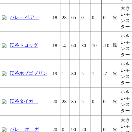
大き
いモ
バレー ベアー
火
18
28
65
0
0
0
ンス
ター
小さ
いモ
渓谷トロッグ
風
18
-4
60
30
10
-10
ンス
ター
小さ
いモ
渓谷ホブゴブリン
火
19
1
80
5
1
-7
ンス
ター
小さ
いモ
渓谷タイガー
火
20
28
85
5
0
0
ンス
ター
大き
いモ
バレー オーガ
火
20
0
90
20
0