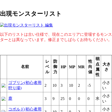
出現モンスターリスト
以下のリストは古い仕様で、現在このエリアに登場するモンス
ターとは異なっています。修正までしばらくお待ちください。
弱
レ
防
性
点
大き
名前
ベ
御
向
HP
MP
MR
属
さ
ル
力
値
性
ゴブリン(初心者用
小さ
2
10
3
10
2
-5
狩り場)
い
小さ
鹿
水
3
9
25
0
0
0
い
コボルド(初心者用
小さ
3
10
7
0
2
-3