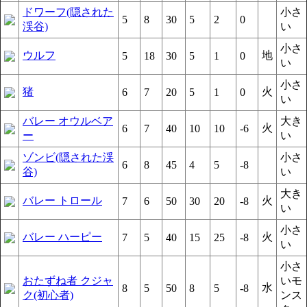
ドワーフ(隠された
小さ
5
8
30
5
2
0
渓谷)
い
小さ
ウルフ
地
5
18
30
5
1
0
い
小さ
猪
火
6
7
20
5
1
0
い
バレー オウルベア
大き
火
6
7
40
10
10
-6
ー
い
ゾンビ(隠された渓
小さ
6
8
45
4
5
-8
谷)
い
大き
バレー トロール
火
7
6
50
30
20
-8
い
小さ
バレー ハーピー
火
7
5
40
15
25
-8
い
小さ
おたずね者 クジャ
いモ
水
8
5
50
8
5
-8
ク(初心者)
ンス