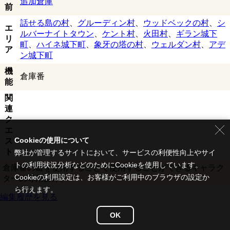
追加倉庫
前
話せる島の村
、
グルーディン村
、
ウッドベックの村
、
シ
エ
ルバーナイトタウン
、
ケント村
、
火田村
、
ギラン城下
リ
町
、
ハイネ城下町
、
象牙の塔の村
、
ウェルダン村
、
アデ
ア
ン城下町
機
倉庫番
能
関
連
ク
エ
Cookieの使用について
ス
ト
弊社が管理するサイトにおいて、サービスの利便性向上やサイ
トの利用状況分析などのためにCookieを使用しています。
倉庫番の鍵を使用することで使用することができるキャラク
Cookieの利用設定は、お客様がご利用中のブラウザの設定か
ターの専用倉庫。
ら行えます。
編集履歴を見る
OK