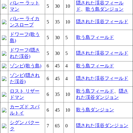
バレー ラット
隠された渓谷フィール
5
30
10
マン
ド
、
歌う島ダンジョン
バレー ライカ
隠された渓谷フィールド
5
35
10
ンスロープ
ドワーフ(歌う
歌う島フィールド
5
30
5
島)
ドワーフ(隠さ
隠された渓谷フィールド
5
30
5
れた渓谷)
ゾンビ(歌う島)
6
45
4
歌う島フィールド
ゾンビ(隠され
隠された渓谷フィールド
6
45
4
た渓谷)
ロスト リザー
歌う島フィールド
、
隠さ
6
35
10
ドマン
れた渓谷ダンジョン
カーズド スパ
歌う島ダンジョン
6
45
10
ルトイ
シグン バクー
隠された渓谷ダンジョン
7
65
0
ク