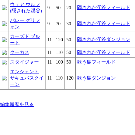
ウェア ウルフ
隠された渓谷フィールド
9
50
20
(隠された渓谷)
バレー グリフ
隠された渓谷フィールド
9
70
30
ォン
カーズド ブル
隠された渓谷ダンジョン
11
120
50
ート
クーカス
11
110
50
隠された渓谷フィールド
スタイジャー
11
100
50
歌う島フィールド
エンシェント
サキュバスクイ
11
110
120
歌う島ダンジョン
ーン
編集履歴を見る