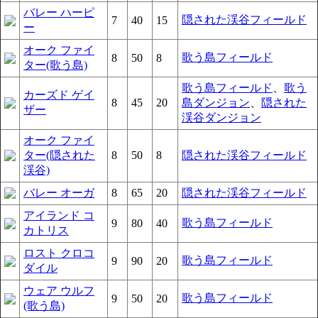
バレー ハーピ
隠された渓谷フィールド
7
40
15
ー
オーク ファイ
歌う島フィールド
8
50
8
ター(歌う島)
歌う島フィールド
、
歌う
カーズド ゲイ
8
45
20
島ダンジョン
、
隠された
ザー
渓谷ダンジョン
オーク ファイ
ター(隠された
8
50
8
隠された渓谷フィールド
渓谷)
バレー オーガ
8
65
20
隠された渓谷フィールド
アイランド コ
歌う島フィールド
9
80
40
カトリス
ロスト クロコ
歌う島フィールド
9
90
20
ダイル
ウェア ウルフ
歌う島フィールド
9
50
20
(歌う島)