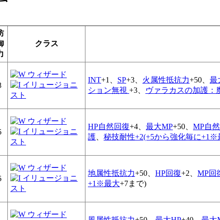
防
御
クラス
力
INT
+1、
SP
+3、
火属性抵抗力
+50、
最
8
ション無視
+3、
ヴァラカスの加護：
HP自然回復
+4、
最大MP
+50、
MP自
6
護
、
秘技耐性+2(+5から強化毎に+1
地属性抵抗力
+50、
HP回復
+2、
MP回
6
+1※最大
+7まで)
風属性抵抗力
+50、
最大HP
+40、
最大