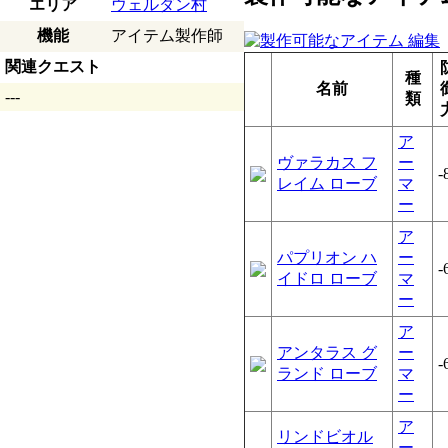
エリア
ウェルダン村
機能
アイテム製作師
関連クエスト
種
名前
---
類
ア
ヴァラカス フ
ー
-
レイム ローブ
マ
ー
ア
パプリオン ハ
ー
-
イドロ ローブ
マ
ー
ア
アンタラス グ
ー
-
ランド ローブ
マ
ー
ア
リンドビオル
ー