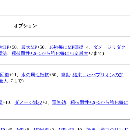
オプション
大HP
+50、
最大MP
+50、
16秒毎にMP回復
+4、
ダメージリダク
魔法
、
秘技耐性+2(+5から強化毎に+1※最大
+7まで)
然回復
+11、
水の属性抵抗
+50、
発動
:
結束したパプリオンの加
※最大
+7まで)
復
+10、
ダメージ減少
+3、
毒無効
、
秘技耐性+2(+5から強化毎に
MP
+40、
MR
+8、
HP回復
+2、
MP回復
+10、
効果：魔力のリンド