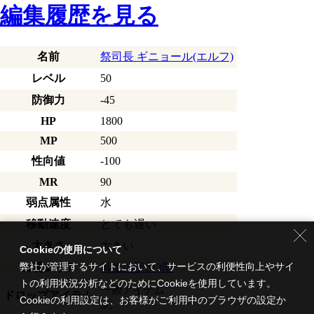
編集履歴を見る
名前
祭司長 ギニョール(エルフ)
レベル
50
防御力
-45
HP
1800
MP
500
性向値
-100
MR
90
弱点属性
水
移動速度
とても遅い
大きさ
大きい
Cookieの使用について
弊社が管理するサイトにおいて、サービスの利便性向上やサイ
出現エリア
再生の聖所3階
トの利用状況分析などのためにCookieを使用しています。
一般アイテム
ドロップアイテム
Cookieの利用設定は、お客様がご利用中のブラウザの設定か