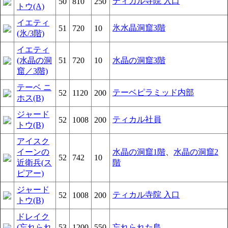
ティカル寺院 入口
50
810
250
トウ(A)
イエティ
氷水晶洞窟3階
51
720
10
(氷/3階)
イエティ
(水晶の洞
51
720
10
水晶の洞窟3階
窟／3階)
テーベ ニ
テーベピラミッド内部
52
1120
200
ホス(B)
ジャード
ティカル社員
52
1008
200
トウ(B)
アイスク
イーンの
水晶の洞窟1階
、
水晶の洞窟2
52
742
10
近衛兵(ス
階
ピアー)
ジャード
ティカル寺院 入口
52
1008
200
トウ(B)
ドレイク
(忘れられ
53
1200
550
忘れられた島