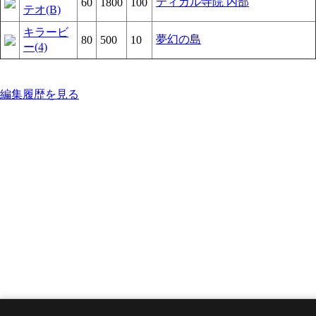
ティカル寺院 内部
60
1800
100
テオ(B)
キラービ
夢幻の島
80
500
10
ー(4)
編集履歴を見る