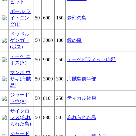
ビット
ボール ラ
イトニン
50
600
150
夢幻の島
グ(1)
ドッペル
ゲンガー
50
3000
100
鏡の森
(ボス)
テーベ ニ
テーベピラミッド内部
50
900
250
ホス(A)
マンボ ウ
サギ(海賊
50
3000
300
海賊島前半部
島)
ジャード
ティカル社員
50
810
250
トウ(A)
サイクロ
プス(忘れ
50
880
50
忘れられた島
られた島)
ジャード