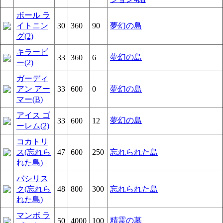
ボール ラ
イトニン
30
360
90
夢幻の島
グ(2)
キラービ
夢幻の島
33
360
6
ー(2)
ガーディ
アン アー
33
600
0
夢幻の島
マー(B)
アイス ゴ
夢幻の島
33
600
12
ーレム(2)
コカトリ
ス(忘れら
47
600
250
忘れられた島
れた島)
バシリス
ク(忘れら
48
800
300
忘れられた島
れた島)
マンボ ラ
精霊の墓
50
4000
100