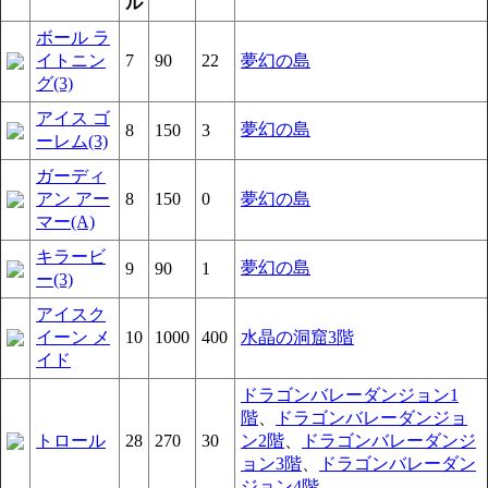
ル
ボール ラ
イトニン
7
90
22
夢幻の島
グ(3)
アイス ゴ
夢幻の島
8
150
3
ーレム(3)
ガーディ
アン アー
8
150
0
夢幻の島
マー(A)
キラービ
夢幻の島
9
90
1
ー(3)
アイスク
イーン メ
10
1000
400
水晶の洞窟3階
イド
ドラゴンバレーダンジョン1
階
、
ドラゴンバレーダンジョ
トロール
28
270
30
ン2階
、
ドラゴンバレーダンジ
ョン3階
、
ドラゴンバレーダン
ジョン4階