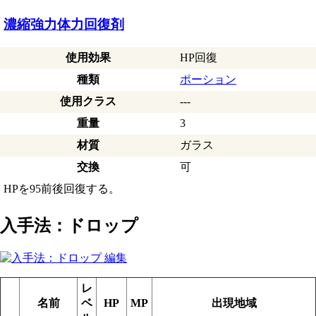
濃縮強力体力回復剤
使用効果
HP回復
種類
ポーション
使用クラス
---
重量
3
材質
ガラス
交換
可
HPを95前後回復する。
入手法：ドロップ
レ
名前
ベ
HP
MP
出現地域