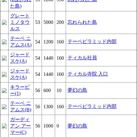
た島)
グレート
ミノタウ
53
5000
200
忘れられた島
ルス
テーベ ニ
テーベピラミッド内部
54
1200
160
アムス(A)
ジャード
ティカル社員
54
1440
160
スケ(A)
ジャード
ティカル寺院 入口
54
1440
160
スケ(A)
キラービ
夢幻の島
56
600
10
ー(1)
テーベ ニ
テーベピラミッド内部
56
1300
160
アムス(B)
ガーディ
アン アー
56
1000
0
夢幻の島
マー(C)