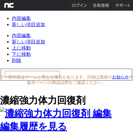
内容編集
新しい項目追加
内容編集
新しい項目追加
上に移動
下に移動
削除
※一部内容はゲームと異なる場合があります。詳細は最新の
お知らせ
や
販売ページの商品説明をご確認ください。
濃縮強力体力回復剤
編集履歴を見る