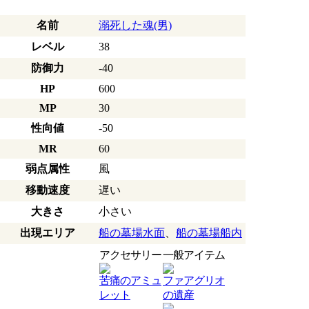
名前
溺死した魂(男)
レベル
38
防御力
-40
HP
600
MP
30
性向値
-50
MR
60
弱点属性
風
移動速度
遅い
大きさ
小さい
出現エリア
船の墓場水面
、
船の墓場船内
アクセサリー
一般アイテム
苦痛のアミュ
ファアグリオ
レット
の遺産