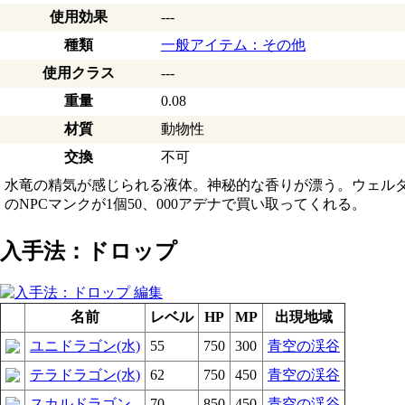
使用効果
---
種類
一般アイテム：その他
使用クラス
---
重量
0.08
材質
動物性
交換
不可
水竜の精気が感じられる液体。神秘的な香りが漂う。ウェル
のNPCマンクが1個50、000アデナで買い取ってくれる。
入手法：ドロップ
名前
レベル
HP
MP
出現地域
ユニドラゴン(水)
55
750
300
青空の渓谷
テラドラゴン(水)
62
750
450
青空の渓谷
スカルドラゴン
70
850
450
青空の渓谷