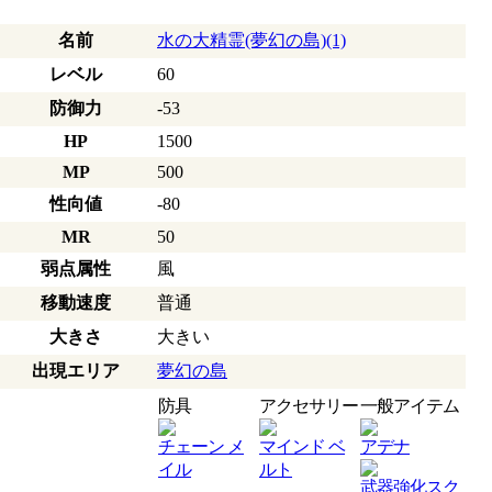
名前
水の大精霊(夢幻の島)(1)
レベル
60
防御力
-53
HP
1500
MP
500
性向値
-80
MR
50
弱点属性
風
移動速度
普通
大きさ
大きい
出現エリア
夢幻の島
防具
アクセサリー
一般アイテム
チェーン メ
マインド ベ
アデナ
イル
ルト
武器強化スク