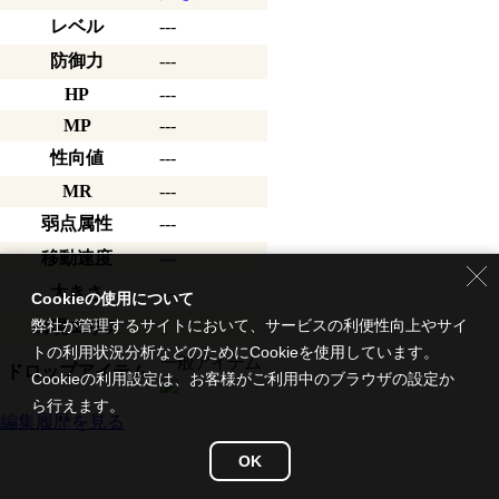
レベル
---
防御力
---
HP
---
MP
---
性向値
---
MR
---
弱点属性
---
移動速度
---
大きさ
---
Cookieの使用について
弊社が管理するサイトにおいて、サービスの利便性向上やサイ
出現エリア
トの利用状況分析などのためにCookieを使用しています。
一般アイテム
ドロップアイテム
Cookieの利用設定は、お客様がご利用中のブラウザの設定か
ら行えます。
編集履歴を見る
OK