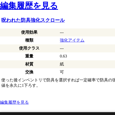
編集履歴を見る
呪われた防具強化スクロール
使用効果
---
種類
強化アイテム
使用クラス
---
重量
0.63
材質
紙
交換
可
使った後インベントリで防具を選択すれば一定確率で防具の
値を永久に1下ろす。
編集履歴を見る