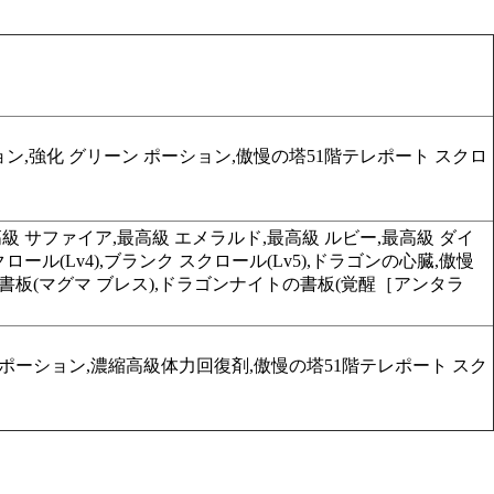
ン,強化 グリーン ポーション,傲慢の塔51階テレポート スクロ
級 サファイア,最高級 エメラルド,最高級 ルビー,最高級 ダイ
ル(Lv4),ブランク スクロール(Lv5),ドラゴンの心臓,傲慢
書板(マグマ ブレス),ドラゴンナイトの書板(覚醒［アンタラ
 ポーション,濃縮高級体力回復剤,傲慢の塔51階テレポート スク