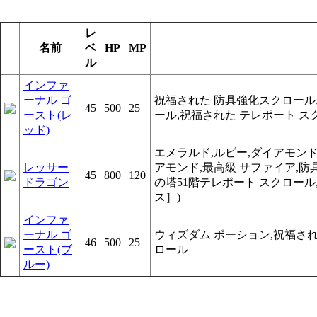
レ
名前
ベ
HP
MP
ル
インファ
ーナル ゴ
祝福された 防具強化スクロール,
45
500
25
ースト(レ
ール,祝福された テレポート 
ッド)
エメラルド,ルビー,ダイアモンド,
レッサー
アモンド,最高級 サファイア,防具
45
800
120
ドラゴン
の塔51階テレポート スクロール
ス］)
インファ
ーナル ゴ
ウィズダム ポーション,祝福され
46
500
25
ースト(ブ
ロール
ルー)