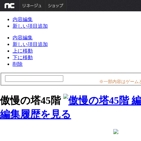
内容編集
新しい項目追加
内容編集
新しい項目追加
上に移動
下に移動
削除
※一部内容はゲーム
傲慢の塔45階
編集履歴を見る