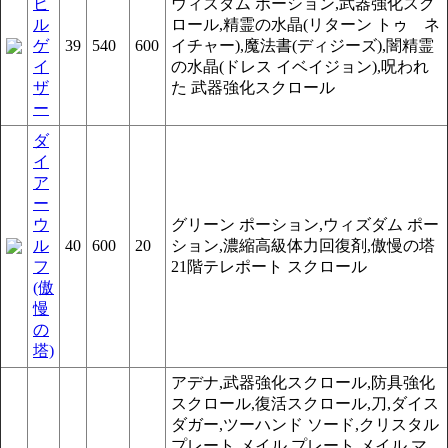
ビ
ウィズダム ポーション,武器強化スク
ル
ロール,精霊の水晶(リターン トゥ ネ
ゲ
39
540
600
イチャー),魔法書(ディジーズ),闇精霊
イ
の水晶(ドレス イベイジョン),呪われ
ザ
た 武器強化スクロール
ー
ダ
イ
ア
ー
ウ
グリーン ポーション,ウィズダム ポー
ル
40
600
20
ション,濃縮高級体力回復剤,傲慢の塔
フ
21階テレポート スクロール
(傲
慢
の
塔)
アデナ,武器強化スクロール,防具強化
スクロール,復活スクロール,刀,ダイス
ダガー,ツーハンド ソード,クリスタル
プレート メイル,プレート メイル,マ