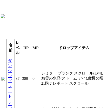
レ
名
ベ
HP
MP
ドロップアイテム
前
ル
ダ
ン
シ
シミター,ブランク スクロール(Lv4),
ン
精霊の水晶(ストーム アイ),傲慢の塔
37
380
0
グ
21階テレポート スクロール
ソ
ー
ド
イ