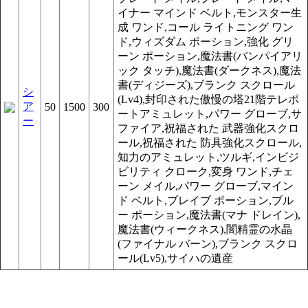
イナー マインド ベルト,モンスター生
成 ワンド,コール ライトニング ワン
ド,ウィズダム ポーション,強化 グリ
ーン ポーション,魔法書(バンパイアリ
ック タッチ),魔法書(ダークネス),魔法
書(ディジーズ),ブランク スクロール
シ
(Lv4),封印された傲慢の塔21階テレポ
ア
50
1500
300
ートアミュレット,パワー グローブ,サ
ー
ファイア,祝福された 武器強化スクロ
ール,祝福された 防具強化スクロール,
知力のアミュレット,ツルギ,インビジ
ビリティ クローク,変身 ワンド,チェ
ーン メイル,パワー グローブ,マイン
ド ベルト,ブレイブ ポーション,ブル
ー ポーション,魔法書(マナ ドレイン),
魔法書(ウィークネス),闇精霊の水晶
(ファイナル バーン),ブランク スクロ
ール(Lv5),サイハの遺産