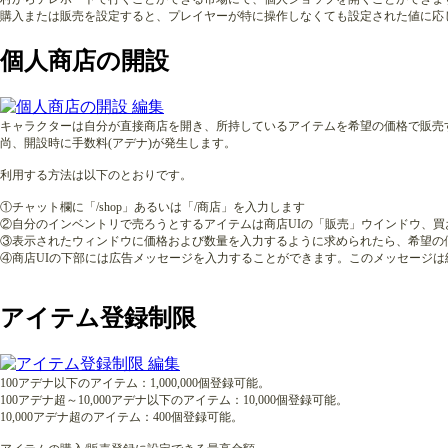
購入または販売を設定すると、プレイヤーが特に操作しなくても設定された値に応
個人商店の開設
キャラクターは自分が直接商店を開き、所持しているアイテムを希望の価格で販売
尚、開設時に手数料(アデナ)が発生します。
利用する方法は以下のとおりです。
①チャット欄に「/shop」あるいは「/商店」を入力します
②自分のインベントリで売ろうとするアイテムは商店UIの「販売」ウインドウ、
③表示されたウィンドウに価格および数量を入力するように求められたら、希望の
④商店UIの下部には広告メッセージを入力することができます。このメッセージは
アイテム登録制限
100アデナ以下のアイテム：1,000,000個登録可能。
100アデナ超～10,000アデナ以下のアイテム：10,000個登録可能。
10,000アデナ超のアイテム：400個登録可能。