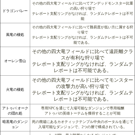
その他の四大竜フィールドに比べてアンデッドモンスター比重
の高い狩り場で
ドラゴンバレー
テレポート支配リングがなければ、ランダムテレポートは不可
能
その他の四大竜フィールドに比べて難易度が低い方に属する狩
り場で
風竜の棲処
テレポート支配リングがなければ、ランダムテレポートは不可
能である。
その他の四大竜フィールドに比べて遠距離クラ
スが有利な狩り場で
オーレン雪山
テレポート支配リングがなければ、ランダムテ
レポートは不可能である。
その他の四大竜フィールドに比べてモンスター
の攻撃力が高い狩り場で
火竜の棲処
テレポート支配リングがなければ、ランダムテ
レポートは不可能である。
アトゥバ オーク
専用NPCを通じて入場可能なダンジョンで専用報酬
の隠れ処
アトゥバの英雄トーテムを獲得することが可能
暗黒竜のダンジ
死の廃墟にあるカオティックテンプル中央のポータルを通じて
ョン
入場可能なダンジョンで、2つの層で構成されている。