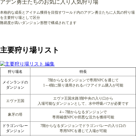
アデン勇士たちのお気に入り人気狩り場
本格的な成長とアイテム獲得を目指すワールド内のアデン勇士たちに人気の狩り場
を主要狩り場として区分
難易度が高いダンジョン形態で構成されてます
主要狩り場リスト
狩り場名
特長
7階からなるダンジョンで専用NPCを通じて
メインランドの
1～4階に限り適用されるバフアイテム購入が可能
ダンジョン
エヴァ王国水路3階中央の入り口から
エヴァ王国
入場可能なダンジョンとして、水中呼吸バフが必要です
4～7階からなるダンジョンで
象牙の塔
専用補償NPCや邪悪な活力を獲得可能
ドラゴンバレー
7階からなるダンジョンでドラゴンバレーの入り口の
ダンジョン
専用NPCを通じて入場が可能