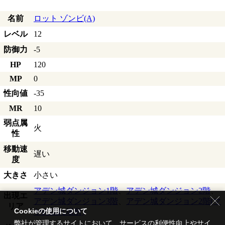
名前
ロット ゾンビ(A)
レベル
12
防御力
-5
HP
120
MP
0
性向値
-35
MR
10
弱点属
火
性
移動速
遅い
度
大きさ
小さい
アデン城ダンジョン1階
、
アデン城ダンジョン2階
、
出現エ
アデン城ダンジョン3階
、
アデン城ダンジョン2階(マ
リア
Cookieの使用について
ヤの隠れ場所)
弊社が管理するサイトにおいて、サービスの利便性向上やサイ