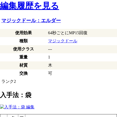
編集履歴を見る
マジックドール：エルダー
使用効果
64秒ごとにMP15回復
種類
マジックドール
使用クラス
---
重量
1
材質
木
交換
可
ランク2
入手法：袋