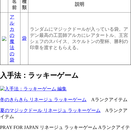
名
種
説明
前
類
ア
ル
カ
ランダムにマジックドールが入っている袋。ア
の
デン最高の工芸師アルカにレアタートル、王宮
袋
魔
シェフのスパイス、スケルトンの聖杯、勝利の
法
印章を渡すともらえる。
の
袋
入手法：ラッキーゲーム
冬のきらきら リネージュ ラッキーゲーム
Aランクアイテム
夏のマジックドール リネージュ ラッキーゲーム
Aランクア
イテム
PRAY FOR JAPAN リネージュ ラッキーゲーム Aランクアイテ