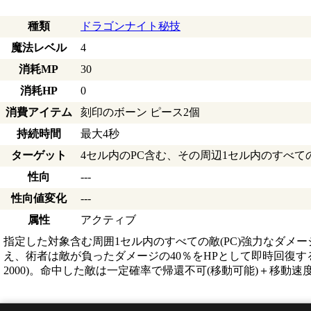
種類
ドラゴンナイト秘技
魔法レベル
4
消耗MP
30
消耗HP
0
消費アイテム
刻印のボーン ピース2個
持続時間
最大4秒
ターゲット
4セル内のPC含む、その周辺1セル内のすべての
性向
---
性向値変化
---
属性
アクティブ
指定した対象含む周囲1セル内のすべての敵(PC)強力なダメー
え、術者は敵が負ったダメージの40％をHPとして即時回復す
2000)。命中した敵は一定確率で帰還不可(移動可能)＋移動速