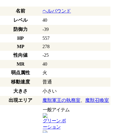
名前
ヘルバウンド
レベル
40
防御力
-39
HP
557
MP
278
性向値
-25
MR
40
弱点属性
火
移動速度
普通
大きさ
小さい
出現エリア
魔獣軍王の執務室
、
魔獣召喚室
一般アイテム
グリーン ポ
ーション