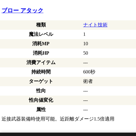
ブロー アタック
種類
ナイト技術
魔法レベル
1
消耗MP
10
消耗HP
50
消費アイテム
---
持続時間
600秒
ターゲット
術者
性向
---
性向値変化
---
属性
---
近接武器装備時使用可能。近距離ダメージ1.5倍適用