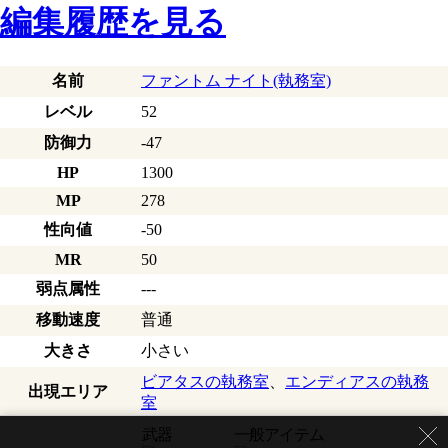
編集履歴を見る
名前
ファントム ナイト(執務室)
レベル
52
防御力
-47
HP
1300
MP
278
性向値
-50
MR
50
弱点属性
---
移動速度
普通
大きさ
小さい
ビアタスの執務室
、
エンディアスの執務
出現エリア
室
武器
一般アイテム