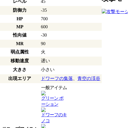
レベル
45
防御力
-35
HP
700
MP
600
性向値
-30
MR
90
弱点属性
火
移動速度
遅い
大きさ
小さい
出現エリア
ドワーフの集落
、
青空の渓谷
一般アイテム
グリーン ポ
ーション
ドワーフのキ
ノコ