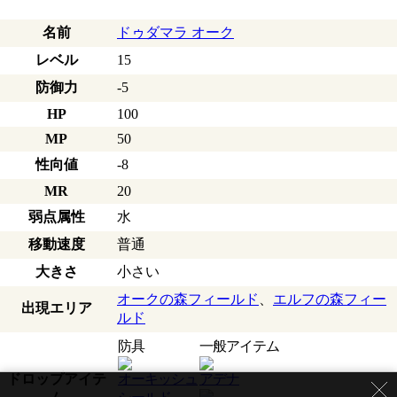
名前
ドゥダマラ オーク
レベル
15
防御力
-5
HP
100
MP
50
性向値
-8
MR
20
弱点属性
水
移動速度
普通
大きさ
小さい
オークの森フィールド
、
エルフの森フィー
出現エリア
ルド
防具
一般アイテム
ドロップアイテ
オーキッシュ
アデナ