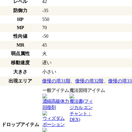
レベル
42
防御力
-35
HP
550
MP
70
性向値
-50
MR
45
弱点属性
火
移動速度
遅い
大きさ
小さい
出現エリア
傲慢の塔31階
、
傲慢の塔32階
、
傲慢の塔3
一般アイテム
魔法習得アイテム
濃縮高級体力
魔法書(フィ
回復剤
ジカル エン
チャント：
ウィズダム
DEX)
ドロップアイテム
ポーション