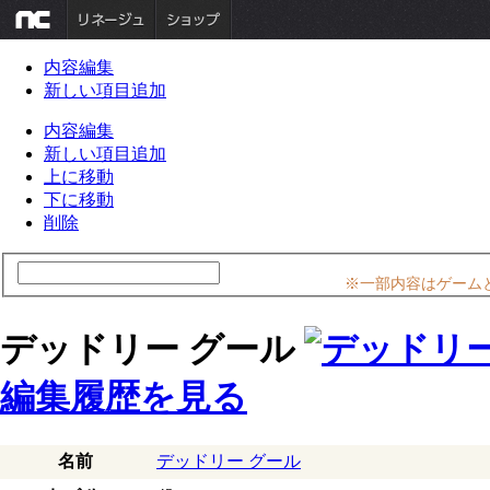
内容編集
新しい項目追加
内容編集
新しい項目追加
上に移動
下に移動
削除
※一部内容はゲーム
デッドリー グール
編集履歴を見る
名前
デッドリー グール